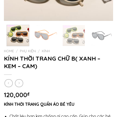
HOME
/
PHỤ KIỆN
/
KÍNH
KÍNH THỜI TRANG CHỮ B( XANH –
KEM – CAM)
120,000
₫
KÍNH THỜI TRANG QUẦN ÁO BÉ YÊU
Chất liệu hợp kim chống gỉ cao cấp. Giúp cho các bé