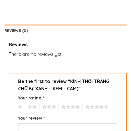
REVIEWS (0)
Reviews
There are no reviews yet.
Be the first to review “KÍNH THỜI TRANG
CHỮ B( XANH – KEM – CAM)”
Your rating
*
1
2
3
4
5
Your review
*