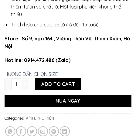
thêm tự tin và chất lừ. Một loại phụ kiện không thể
thiếu
Thích hợp cho các bé từ ( 6 đến 15 tuổi)
Store : Số 9, ngõ 164 , Vương Thừa Vũ, Thanh Xuân, Hà
Nội
Hotline: 0914.472.486 (Zalo)
HƯỚNG DẪN CHỌN SIZE
KÍNH THỜI TRANG CHỮ B( XANH - KEM - CAM) quantity
ADD TO CART
MUA NGAY
Categories:
KÍNH
,
PHỤ KIỆN