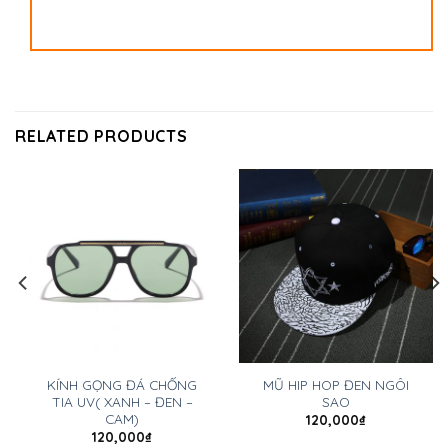
RELATED PRODUCTS
KÍNH GỌNG ĐÁ CHỐNG
MŨ HIP HOP ĐEN NGÔI
TIA UV( XANH – ĐEN –
SAO
CAM)
120,000
₫
120,000
₫