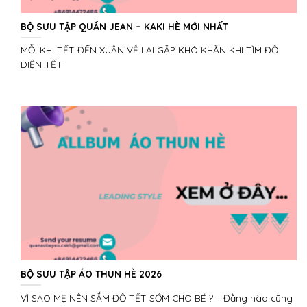
BỘ SƯU TẬP QUẦN JEAN – KAKI HÈ MỚI NHẤT
MỖI KHI TẾT ĐẾN XUÂN VỀ LẠI GẶP KHÓ KHĂN KHI TÌM ĐỒ
DIỆN TẾT
BỘ SƯU TẬP ÁO THUN HÈ 2026
VÌ SAO MẸ NÊN SẮM ĐỒ TẾT SỚM CHO BÉ ? – Đằng nào cũng