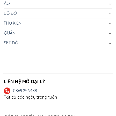
ÁO
BỘ ĐỒ
PHỤ KIỆN
QUẦN
SET ĐỒ
LIÊN HỆ MỞ ĐẠI LÝ
0869.256.488
Tất cả các ngày trong tuần