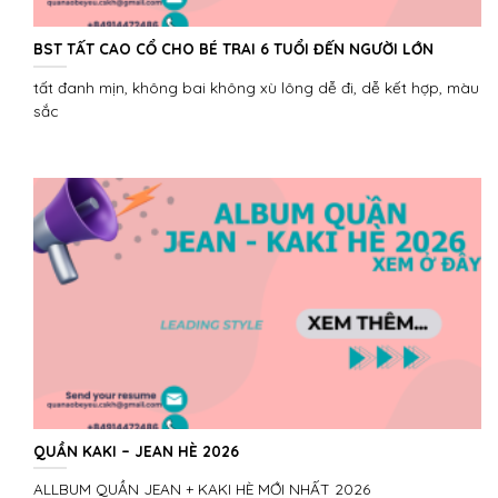
BST TẤT CAO CỔ CHO BÉ TRAI 6 TUỔI ĐẾN NGƯỜI LỚN
tất đanh mịn, không bai không xù lông dễ đi, dễ kết hợp, màu
sắc
QUẦN KAKI – JEAN HÈ 2026
ALLBUM QUẦN JEAN + KAKI HÈ MỚI NHẤT 2026