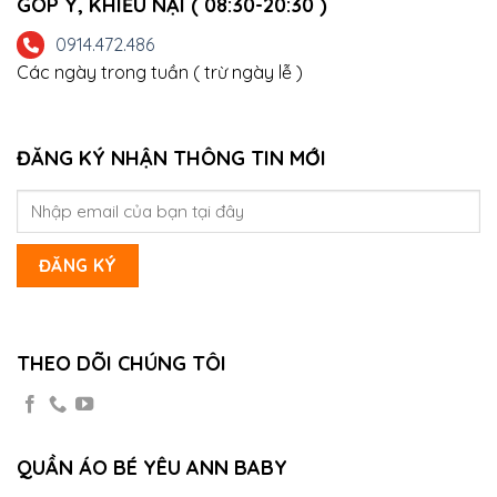
GÓP Ý, KHIẾU NẠI ( 08:30-20:30 )
0914.472.486
Các ngày trong tuần ( trừ ngày lễ )
ĐĂNG KÝ NHẬN THÔNG TIN MỚI
THEO DÕI CHÚNG TÔI
QUẦN ÁO BÉ YÊU ANN BABY