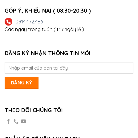
GÓP Ý, KHIẾU NẠI ( 08:30-20:30 )
0914.472.486
Các ngày trong tuần ( trừ ngày lễ )
ĐĂNG KÝ NHẬN THÔNG TIN MỚI
THEO DÕI CHÚNG TÔI