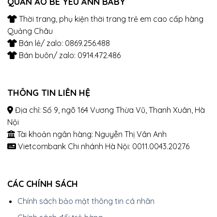
QUẦN ÁO BÉ YÊU ANN BABY
Thời trang, phụ kiện thời trang trẻ em cao cấp hàng
Quảng Châu
Bán lẻ/ zalo: 0869.256.488
Bán buôn/ zalo: 0914.472.486
THÔNG TIN LIÊN HỆ
Địa chỉ: Số 9, ngõ 164 Vương Thừa Vũ, Thanh Xuân, Hà
Nội
Tài khoản ngân hàng: Nguyễn Thị Vân Anh
Vietcombank Chi nhánh Hà Nội: 0011.0043.20276
CÁC CHÍNH SÁCH
Chính sách bảo mật thông tin cá nhân