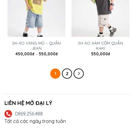
SH ÁO VÀNG MŨ – QUẦN
SH ÁO XÁM CỐM QUẦN
JEAN
KAKI
450,000
₫
–
550,000
₫
550,000
₫
1
2
LIÊN HỆ MỞ ĐẠI LÝ
0869.256.488
Tất cả các ngày trong tuần