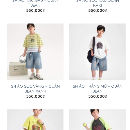
SH ÁO NÂU GẤU – QUẦN
SH ÁO SỌC NÂU QUẦN
JEAN
KAKI
550,000
₫
550,000
₫
SH ÁO SỌC VÀNG – QUẦN
SH ÁO TRẮNG MŨ – QUẦN
JEAN XANH
JEAN
550,000
₫
550,000
₫