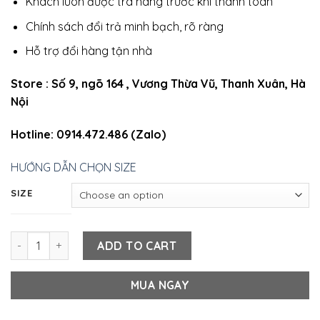
Khách luôn được tra hàng trước khi thanh toán
Chính sách đổi trả minh bạch, rõ ràng
Hỗ trợ đổi hàng tận nhà
Store : Số 9, ngõ 164 , Vương Thừa Vũ, Thanh Xuân, Hà
Nội
Hotline: 0914.472.486 (Zalo)
HƯỚNG DẪN CHỌN SIZE
SIZE
ÁO THUN ĐỎ ĐÔ (NEW) quantity
ADD TO CART
MUA NGAY