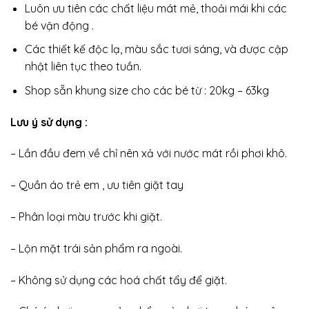
Luôn ưu tiên các chất liệu mát mẻ, thoải mái khi các
bé vận động .
Các thiết kế độc lạ, màu sắc tươi sáng, và được cập
nhật liên tục theo tuần.
Shop sẵn khung size cho các bé từ : 20kg – 63kg
Lưu ý sử dụng :
– Lần đầu đem về chỉ nên xả với nước mát rồi phơi khô.
– Quần áo trẻ em , ưu tiên giặt tay
– Phân loại màu trước khi giặt.
– Lộn mặt trái sản phẩm ra ngoài.
– Không sử dụng các hoá chất tẩy để giặt.