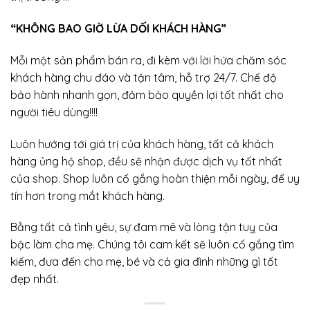
“KHÔNG BAO GIỜ LỪA DỐI KHÁCH HÀNG”
Mỗi một sản phẩm bán ra, đi kèm với lời hứa chăm sóc
khách hàng chu đáo và tận tâm, hỗ trợ 24/7. Chế độ
bảo hành nhanh gọn, đảm bảo quyền lợi tốt nhất cho
người tiêu dùng!!!!
Luôn hướng tới giá trị của khách hàng, tất cả khách
hàng ủng hộ shop, đều sẽ nhận được dịch vụ tốt nhất
của shop. Shop luôn cố gắng hoàn thiện mỗi ngày, để uy
tín hơn trong mắt khách hàng.
Bằng tất cả tình yêu, sự đam mê và lòng tận tuỵ của
bậc làm cha mẹ. Chúng tôi cam kết sẽ luôn cố gắng tìm
kiếm, đưa đến cho mẹ, bé và cả gia đình những gì tốt
đẹp nhất.