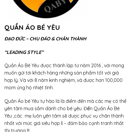
QUẦN ÁO BÉ YÊU
ĐẠO ĐỨC – CHU ĐÁO & CHÂN THÀNH
“LEADING STYLE”
Quần Áo Bé Yêu được thành lập từ năm 2016 , với mong
muốn gửi tới khách hàng những sản phẩm tốt với giá
hợp lý. Và với 8 năm kinh nghiệm, và được hơn 100,000
mom ủng hộ nhiệt tình.
Quần Áo bé Yêu tự hào là là điểm đến mà các mẹ có thể
yên tâm mua sắm dành cho bé yêu. Đến Quần Áo Bé
Yêu ,các mẹ luôn yên tâm sẽ được phục vụ chân thành
nhất với mức giá siêu hợp lí – đảm bảo cạnh tranh nhất
thị trường !!!