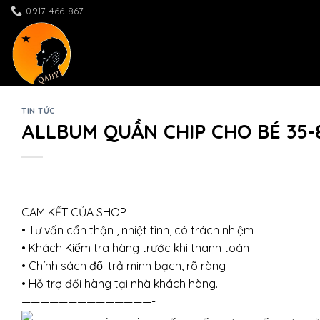
Skip
0917 466 867
to
content
TIN TỨC
ALLBUM QUẦN CHIP CHO BÉ 35-
CAM KẾT CỦA SHOP
• Tư vấn cẩn thận , nhiệt tình, có trách nhiệm
• Khách Kiểm tra hàng trước khi thanh toán
• Chính sách đổi trả minh bạch, rõ ràng
• Hỗ trợ đổi hàng tại nhà khách hàng.
——————————————-