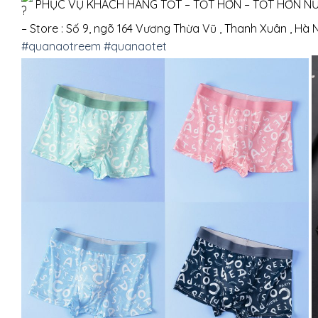
PHỤC VỤ KHÁCH HÀNG TỐT – TỐT HƠN – TỐT HƠN N
– Store : Số 9, ngõ 164 Vương Thừa Vũ , Thanh Xuân , Hà 
#quanaotreem
#quanaotet