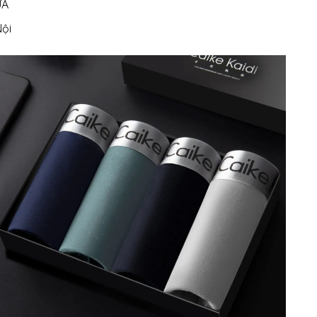
ỮA
Nội