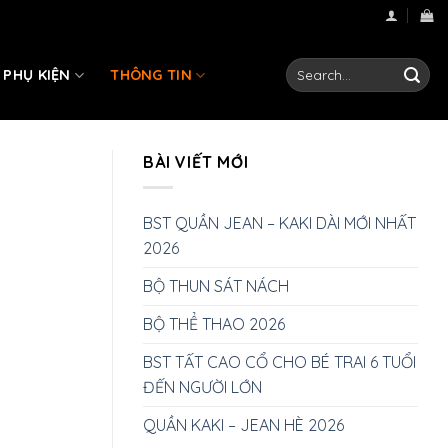
Search
PHỤ KIỆN
THÔNG TIN
for:
BÀI VIẾT MỚI
BST QUẦN JEAN – KAKI DÀI MỚI NHẤT
2026
BỘ THUN SÁT NÁCH
BỘ THỂ THAO 2026
BST TẤT CAO CỔ CHO BÉ TRAI 6 TUỔI
ĐẾN NGƯỜI LỚN
QUẦN KAKI – JEAN HÈ 2026